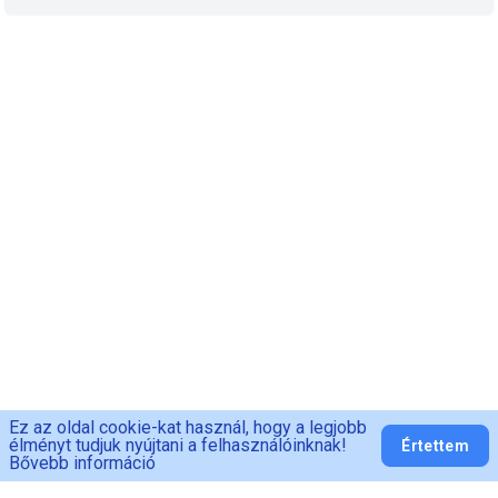
Ez az oldal cookie-kat használ, hogy a legjobb
élményt tudjuk nyújtani a felhasználóinknak!
Értettem
Bővebb információ