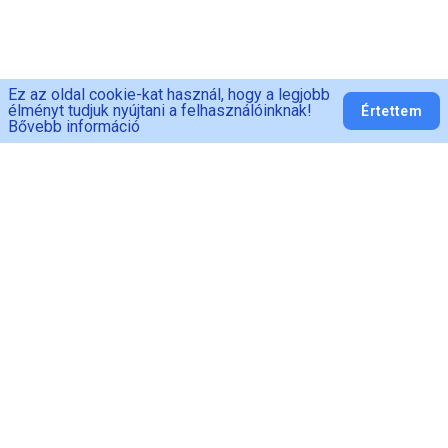
Ez az oldal cookie-kat használ, hogy a legjobb
élményt tudjuk nyújtani a felhasználóinknak!
Értettem
Bővebb információ
PED-MAN
Adatvédelem
ÁSZF
Fogyasztói
tájékoztató